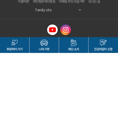
이용약관
개인정보처리방침
이메일 무단수집거부
오시는 길
Family site
한국암웨이 미래재단
대표자명 : 조훈하
후원하러
가기
나의 기부
재단 소식
건강지킴이
신청
사업자등록번호 : 465-82-00203
서울특별시 강남구 테헤란로86길 15
Contact : 02-6207-5786
FAX : 02-6488-9608
이메일문의 : healthwatcher@afuture.or.kr
호스팅제공자 : 한국암웨이 미래재단
Copyright © 2023 Amway Korea Foundation LTD. All Rights Reserved.
Designed by WebSite.co.kr