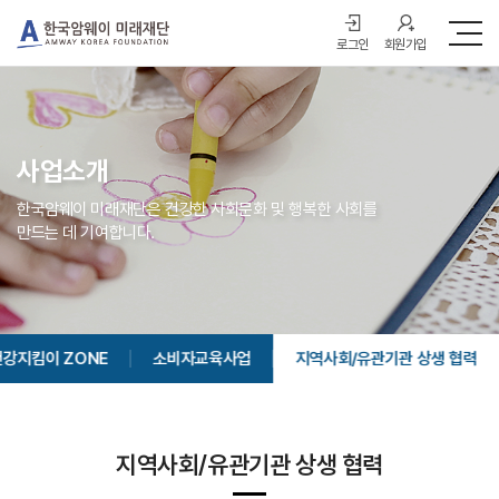
로그인
회원가입
사업소개
한국암웨이 미래재단은 건강한 사회문화 및 행복한 사회를
만드는 데 기여합니다.
건강지킴이 ZONE
소비자교육사업
지역사회/유관기관 상생 협력
지역사회/유관기관 상생 협력